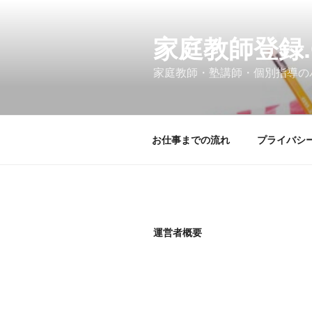
コ
ン
テ
家庭教師登録.
ン
家庭教師・塾講師・個別指導の
ツ
へ
ス
キ
お仕事までの流れ
プライバシ
ッ
プ
運営者概要